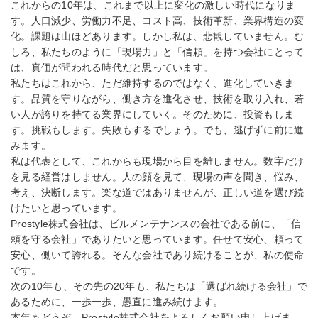
これからの10年は、これまで以上に変化の激しい時代になりま
す。人口減少、労働力不足、コスト高、技術革新、業界構造の変
化。課題は山ほどあります。しかし私は、悲観していません。む
しろ、私たちのように「現場力」と「信頼」を持つ会社にとって
は、真価が問われる時代だと思っています。
私たちはこれから、ただ維持するのではなく、進化していきま
す。品質を守りながら、働き方を進化させ、技術を取り入れ、若
い人が誇りを持てる業界にしていく。そのために、投資もしま
す。挑戦もします。失敗もするでしょう。でも、逃げずに前に進
みます。
私は代表として、これからも現場から目を離しません。数字だけ
を見る経営はしません。人の顔を見て、現場の声を聞き、悩み、
考え、決断します。楽な道ではありませんが、正しい道を選び続
けたいと思っています。
Prostyle株式会社は、ビルメンテナンスの会社である前に、「信
頼を守る会社」でありたいと思っています。任せて安心、頼って
安心、働いて誇れる。そんな会社であり続けることが、私の使命
です。
次の10年も、その先の20年も、私たちは「選ばれ続ける会社」で
あるために、一歩一歩、愚直に進み続けます。
本年もどうぞ、Prostyle株式会社をよろしくお願い申し上げま