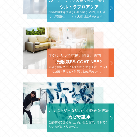
10年間、ワックス塗り替え不要！
ウルトラフロアケア
他社の追随を許さない圧倒的な光沢と美しさ
で、床清掃のコストを大幅に削減できます。
光のチカラで抗菌、防臭、防汚
光触媒PS-COAT NFE2
安価な費用でウイルス対策ができます。これ１
つで抗菌・防カビ・防汚にも効果的です。
どうにもならないカビの悩みを解決
カビ守護神
公的機関で認められた高い安全性で、抑制でき
ないカビはありません。