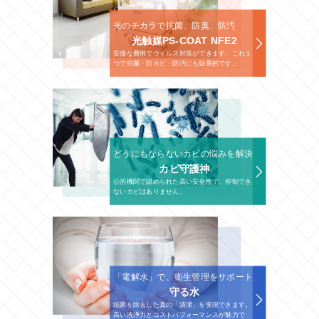
光のチカラで抗菌、防臭、防汚
光触媒PS-COAT NFE2
安価な費用でウイルス対策ができます。これ１
つで抗菌・防カビ・防汚にも効果的です。
どうにもならないカビの悩みを解決
カビ守護神
公的機関で認められた高い安全性で、抑制でき
ないカビはありません。
「電解水」で、衛生管理をサポート
守る水
細菌を除去した真の「清潔」を実現できます。
高い洗浄力とコストパフォーマンスが魅力で