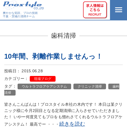
爽やかな笑顔、プロの技術
千葉・茨城の清掃チーム
歯科清掃
10年間、剥離作業しませんっ！
投稿日： 2015.06.28
カテゴリー：
現場ブログ
タグ：
ウルトラフロアケアシステム
クリニック清掃
歯科
清掃
皆さんこんばんは！プロスタイル本社の木内です！ 本日は某クリ
ニック様に今月2回目となる定期清掃に入らさせていただきまし
た！ いやー何度見てもプロをも惚れさてくれるウルトラフロアケ
続きを読む
アシステム！ 最高でー ・・・