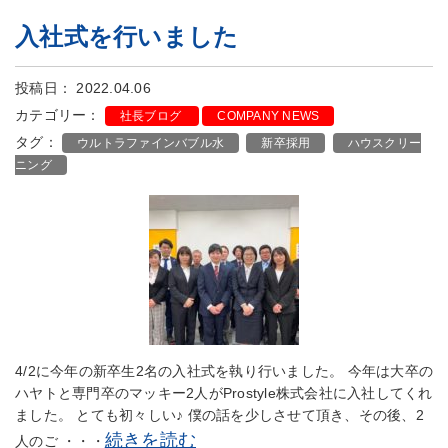
入社式を行いました
投稿日： 2022.04.06
カテゴリー：
社長ブログ
COMPANY NEWS
タグ：
ウルトラファインバブル水
新卒採用
ハウスクリー
ニング
4/2に今年の新卒生2名の入社式を執り行いました。 今年は大卒の
ハヤトと専門卒のマッキー2人がProstyle株式会社に入社してくれ
ました。 とても初々しい♪ 僕の話を少しさせて頂き、その後、2
続きを読む
人のご ・・・