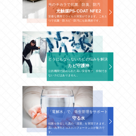
光のチカラで抗菌、防臭、防汚
光触媒PS-COAT NFE2
安価な費用でウイルス対策ができます。これ１
つで抗菌・防カビ・防汚にも効果的です。
どうにもならないカビの悩みを解決
カビ守護神
公的機関で認められた高い安全性で、抑制でき
ないカビはありません。
「電解水」で、衛生管理をサポート
守る水
細菌を除去した真の「清潔」を実現できます。
高い洗浄力とコストパフォーマンスが魅力で
す。