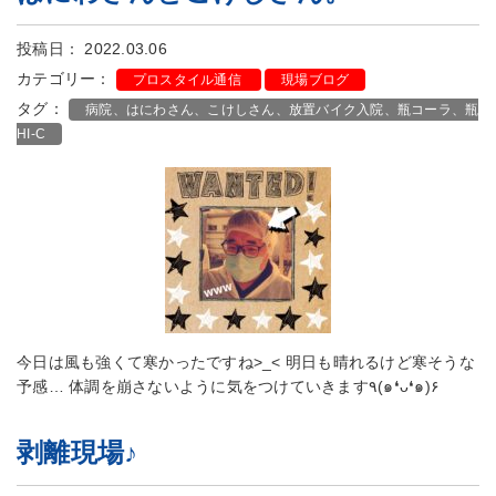
投稿日： 2022.03.06
カテゴリー：
プロスタイル通信
現場ブログ
タグ：
病院、はにわさん、こけしさん、放置バイク入院、瓶コーラ、瓶
HI-C
今日は風も強くて寒かったですね>_< 明日も晴れるけど寒そうな
予感… 体調を崩さないように気をつけていきます٩(๑❛ᴗ❛๑)۶
剥離現場♪