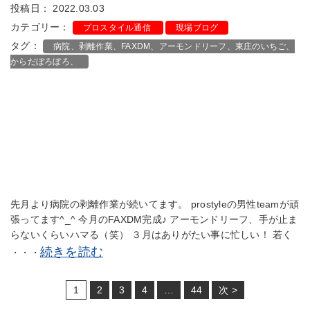
投稿日： 2022.03.03
カテゴリー：
プロスタイル通信
現場ブログ
タグ：
病院、剥離作業、FAXDM、アーモンドリーフ、東庄のいちご、
からだぼろぼろ、
先月より病院の剥離作業が続いてます。 prostyleの男性teamが頑
張ってます^_^ 今月のFAXDM完成♪ アーモンドリーフ、手が止ま
らないくらいハマる（笑） ３月はありがたい事に忙しい！ 若く
続きを読む
・・・
1
2
3
4
…
44
次 >