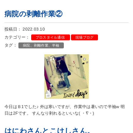
病院の剥離作業②
投稿日： 2022.03.10
カテゴリー：
プロスタイル通信
現場ブログ
タグ：
病院、剥離作業、半袖
今日はＢ1でした♪ 外は寒いですが、作業中は暑いので半袖w 明
日は2Fです。 すんなり剥れるといいな( ・∇・)
はにわさんとこけしさん。