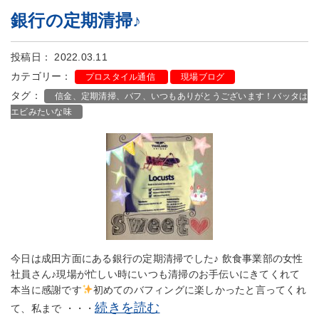
銀行の定期清掃♪
投稿日： 2022.03.11
カテゴリー：
プロスタイル通信
現場ブログ
タグ：
信金、定期清掃、バフ、いつもありがとうございます！バッタは
エビみたいな味
今日は成田方面にある銀行の定期清掃でした♪ 飲食事業部の女性
社員さん♪現場が忙しい時にいつも清掃のお手伝いにきてくれて
本当に感謝です
初めてのバフィングに楽しかったと言ってくれ
続きを読む
て、私まで ・・・