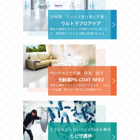
10年間、ワックス塗り替え不要！
ウルトラフロアケア
他社の追随を許さない圧倒的な光沢と美しさ
で、床清掃のコストを大幅に削減できます。
光のチカラで抗菌、防臭、防汚
光触媒PS-COAT NFE2
安価な費用でウイルス対策ができます。これ１
つで抗菌・防カビ・防汚にも効果的です。
どうにもならないカビの悩みを解決
カビ守護神