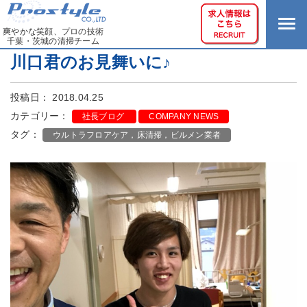
爽やかな笑顔、プロの技術
千葉・茨城の清掃チーム
川口君のお見舞いに♪
投稿日： 2018.04.25
カテゴリー：
社長ブログ
COMPANY NEWS
タグ：
ウルトラフロアケア，床清掃，ビルメン業者