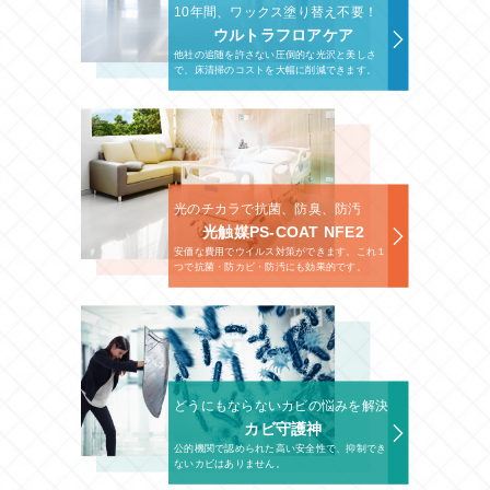
10年間、ワックス塗り替え不要！
ウルトラフロアケア
他社の追随を許さない圧倒的な光沢と美しさ
で、床清掃のコストを大幅に削減できます。
光のチカラで抗菌、防臭、防汚
光触媒PS-COAT NFE2
安価な費用でウイルス対策ができます。これ１
つで抗菌・防カビ・防汚にも効果的です。
どうにもならないカビの悩みを解決
カビ守護神
公的機関で認められた高い安全性で、抑制でき
ないカビはありません。