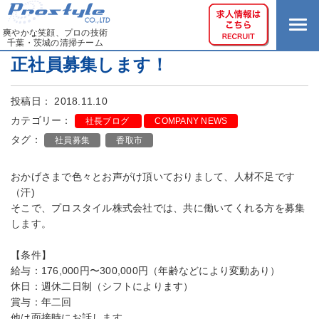
爽やかな笑顔、プロの技術
千葉・茨城の清掃チーム
正社員募集します！
投稿日： 2018.11.10
カテゴリー：
社長ブログ
COMPANY NEWS
タグ：
社員募集
香取市
おかげさまで色々とお声がけ頂いておりまして、人材不足です
（汗)
そこで、プロスタイル株式会社では、共に働いてくれる方を募集
します。
【条件】
給与：176,000円〜300,000円（年齢などにより変動あり）
休日：週休二日制（シフトによります）
賞与：年二回
他は面接時にお話します。