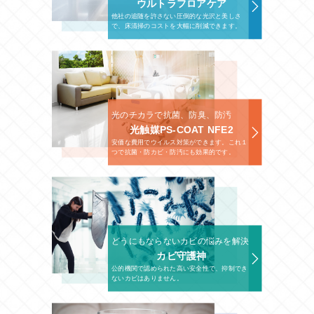
ウルトラフロアケア
他社の追随を許さない圧倒的な光沢と美しさ
で、床清掃のコストを大幅に削減できます。
光のチカラで抗菌、防臭、防汚
光触媒PS-COAT NFE2
安価な費用でウイルス対策ができます。これ１
つで抗菌・防カビ・防汚にも効果的です。
どうにもならないカビの悩みを解決
カビ守護神
公的機関で認められた高い安全性で、抑制でき
ないカビはありません。