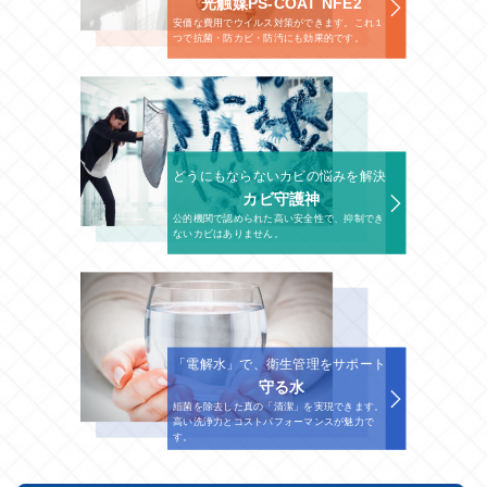
光触媒PS-COAT NFE2
安価な費用でウイルス対策ができます。これ１
つで抗菌・防カビ・防汚にも効果的です。
どうにもならないカビの悩みを解決
カビ守護神
公的機関で認められた高い安全性で、抑制でき
ないカビはありません。
「電解水」で、衛生管理をサポート
守る水
細菌を除去した真の「清潔」を実現できます。
高い洗浄力とコストパフォーマンスが魅力で
す。