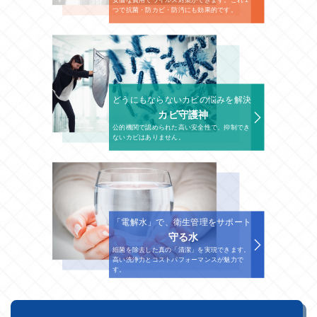
安価な費用でウイルス対策ができます。これ１
つで抗菌・防カビ・防汚にも効果的です。
どうにもならないカビの悩みを解決
カビ守護神
公的機関で認められた高い安全性で、抑制でき
ないカビはありません。
「電解水」で、衛生管理をサポート
守る水
細菌を除去した真の「清潔」を実現できます。
高い洗浄力とコストパフォーマンスが魅力で
す。