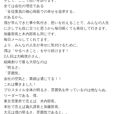
そして、ここで想いを語ります。
全ては会社の理念である
「全従業員の物心両面での幸せを追求する」
があるから。
僕が学んできた事や気付き、想いを伝えることで、みんなの人生
に少しでも役に立つと思うから毎日眠くても発信して行きます。
加藤部長と木内部長も同じです。
毎日メールしてくれてます。
より、みんなの人生が幸せに気付けるために。
僕は「やるべきこと」をやり続けます！
2人目は大嶋啓介さん。
組織創りで最も大切なのは
「明るさ」
「雰囲気」
会社の空気と、業績は通じてる！！
これは響きました！
プロスタイル全体の明るさ、雰囲気を作っているのは他ならぬ、
リーダーである、僕。
東京営業所で言えば、木内部長。
本社で言えば義久課長と加藤部長。
大元は僕の明るさ、雰囲気であると。。