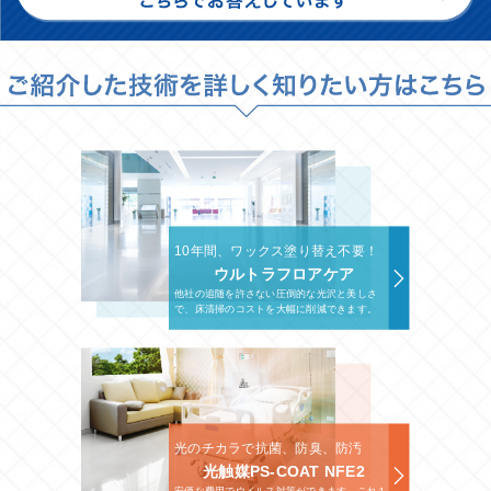
10年間、ワックス塗り替え不要！
ウルトラフロアケア
他社の追随を許さない圧倒的な光沢と美しさ
で、床清掃のコストを大幅に削減できます。
光のチカラで抗菌、防臭、防汚
光触媒PS-COAT NFE2