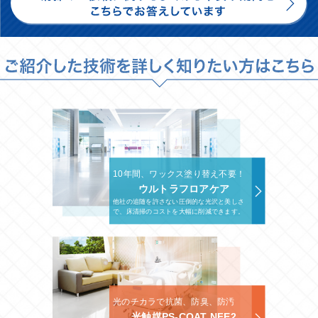
10年間、ワックス塗り替え不要！
ウルトラフロアケア
他社の追随を許さない圧倒的な光沢と美しさ
で、床清掃のコストを大幅に削減できます。
光のチカラで抗菌、防臭、防汚
光触媒PS-COAT NFE2