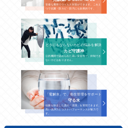
安価な費用でウイルス対策ができます。これ１
つで抗菌・防カビ・防汚にも効果的です。
どうにもならないカビの悩みを解決
カビ守護神
公的機関で認められた高い安全性で、抑制でき
ないカビはありません。
「電解水」で、衛生管理をサポート
守る水
細菌を除去した真の「清潔」を実現できます。
高い洗浄力とコストパフォーマンスが魅力で
す。