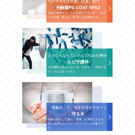
光のチカラで抗菌、防臭、防汚
光触媒PS-COAT NFE2
安価な費用でウイルス対策ができます。これ１
つで抗菌・防カビ・防汚にも効果的です。
どうにもならないカビの悩みを解決
カビ守護神
公的機関で認められた高い安全性で、抑制でき
ないカビはありません。
「電解水」で、衛生管理をサポート
守る水
細菌を除去した真の「清潔」を実現できます。
高い洗浄力とコストパフォーマンスが魅力で
す。