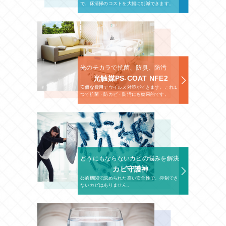
で、床清掃のコストを大幅に削減できます。
光のチカラで抗菌、防臭、防汚
光触媒PS-COAT NFE2
安価な費用でウイルス対策ができます。これ１
つで抗菌・防カビ・防汚にも効果的です。
どうにもならないカビの悩みを解決
カビ守護神
公的機関で認められた高い安全性で、抑制でき
ないカビはありません。