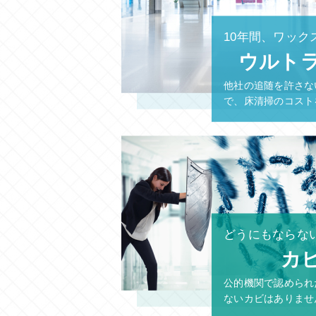
10年間、ワック
ウルト
他社の追随を許さな
で、床清掃のコスト
どうにもならな
カ
公的機関で認められ
ないカビはありませ