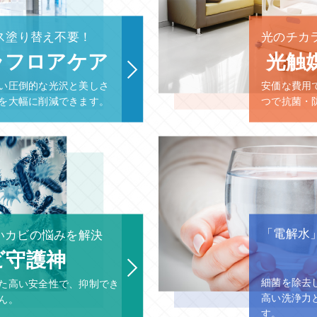
ス塗り替え不要！
光のチカ
ラフロアケア
光触媒
い圧倒的な光沢と美しさ
安価な費用
を大幅に削減できます。
つで抗菌・
「電解水
いカビの悩みを解決
ビ守護神
細菌を除去
た高い安全性で、抑制でき
高い洗浄力
ん。
す。