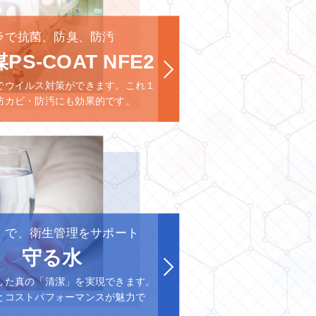
ラで抗菌、防臭、防汚
PS-COAT NFE2
でウイルス対策ができます。これ１
防カビ・防汚にも効果的です。
」で、衛生管理をサポート
守る水
した真の「清潔」を実現できます。
とコストパフォーマンスが魅力で