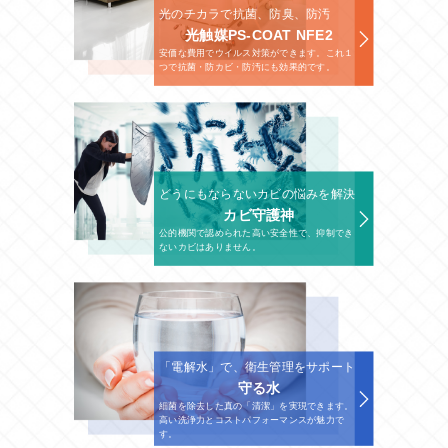
光のチカラで抗菌、防臭、防汚
光触媒PS-COAT NFE2
安価な費用でウイルス対策ができます。これ１
つで抗菌・防カビ・防汚にも効果的です。
どうにもならないカビの悩みを解決
カビ守護神
公的機関で認められた高い安全性で、抑制でき
ないカビはありません。
「電解水」で、衛生管理をサポート
守る水
細菌を除去した真の「清潔」を実現できます。
高い洗浄力とコストパフォーマンスが魅力で
す。