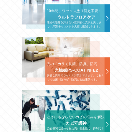
10年間、ワックス塗り替え不要！
ウルトラフロアケア
他社の追随を許さない圧倒的な光沢と美しさ
で、床清掃のコストを大幅に削減できます。
光のチカラで抗菌、防臭、防汚
光触媒PS-COAT NFE2
安価な費用でウイルス対策ができます。これ１
つで抗菌・防カビ・防汚にも効果的です。
どうにもならないカビの悩みを解決
カビ守護神
公的機関で認められた高い安全性で、抑制でき