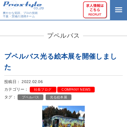
爽やかな笑顔、プロの技術
千葉・茨城の清掃チーム
プペルバス
プペルバス光る絵本展を開催しまし
た
投稿日： 2022.02.06
カテゴリー：
社長ブログ
COMPANY NEWS
タグ：
プペルバス
光る絵本展