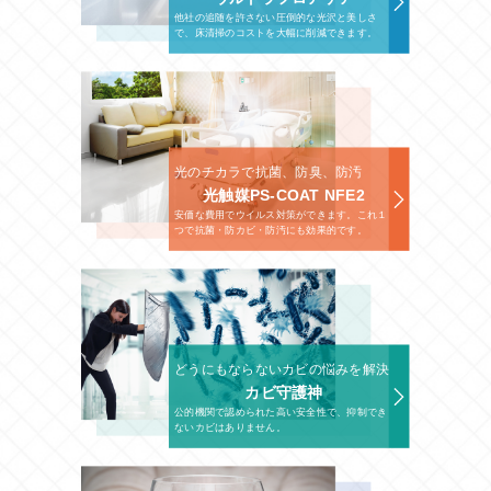
他社の追随を許さない圧倒的な光沢と美しさ
で、床清掃のコストを大幅に削減できます。
光のチカラで抗菌、防臭、防汚
光触媒PS-COAT NFE2
安価な費用でウイルス対策ができます。これ１
つで抗菌・防カビ・防汚にも効果的です。
どうにもならないカビの悩みを解決
カビ守護神
公的機関で認められた高い安全性で、抑制でき
ないカビはありません。