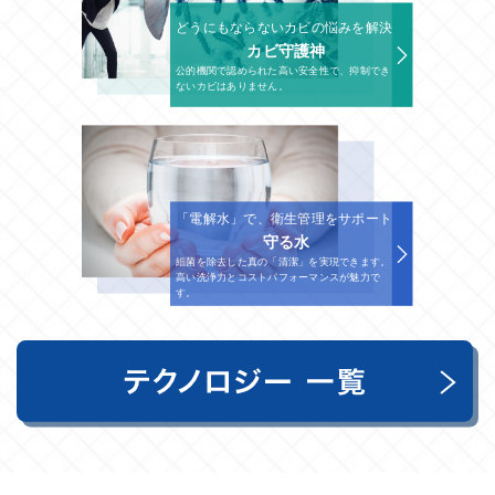
どうにもならないカビの悩みを解決
カビ守護神
公的機関で認められた高い安全性で、抑制でき
ないカビはありません。
「電解水」で、衛生管理をサポート
守る水
細菌を除去した真の「清潔」を実現できます。
高い洗浄力とコストパフォーマンスが魅力で
す。