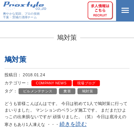
爽やかな笑顔、プロの技術
千葉・茨城の清掃チーム
鳩対策
鳩対策
投稿日： 2018.01.24
カテゴリー：
COMPANY NEWS
現場ブログ
タグ：
ビルメンテナンス
糞害
鳩対策
どうも皆様こんばんはです。 今日は初めて1人で鳩対策に行って
まいりました。 マンションのベランダ施工です。 まだまだひよ
っこの出来損ないですが 頑張りました。（笑） 今日は底冷えの
続きを読む
寒さもあり1人凍えな ・・・