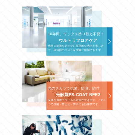
10年間、ワックス塗り替え不要！
ウルトラフロアケア
他社の追随を許さない圧倒的な光沢と美しさ
で、床清掃のコストを大幅に削減できます。
光のチカラで抗菌、防臭、防汚
光触媒PS-COAT NFE2
安価な費用でウイルス対策ができます。これ１
つで抗菌・防カビ・防汚にも効果的です。